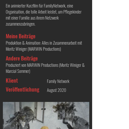
Ein animierter Kurzfilm für FamilyNetwork, eine
Organisation, die tolle Arbeit leistet, um Pflegekinder
mit einer Familie aus ihrem Netzwerk
zusammenzubringen.
Meine Beiträge
Produktion & Animation: Alles in Zusammenarbeit mit
Moritz Winiger (MARWIN Productions)
Andere Beiträge
Produziert von MARWIN Productions (Moritz Winiger &
Marcial Sommer)
Klient
Family Network
Veröffentlichung
August 2020