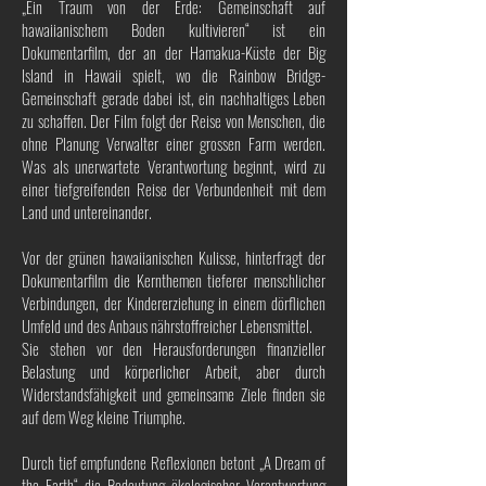
„Ein Traum von der Erde: Gemeinschaft auf
hawaiianischem Boden kultivieren“ ist ein
Dokumentarfilm, der an der Hamakua-Küste der Big
Island in Hawaii spielt, wo die Rainbow Bridge-
Gemeinschaft gerade dabei ist, ein nachhaltiges Leben
zu schaffen. Der Film folgt der Reise von Menschen, die
ohne Planung Verwalter einer grossen Farm werden.
Was als unerwartete Verantwortung beginnt, wird zu
einer tiefgreifenden Reise der Verbundenheit mit dem
Land und untereinander.
Vor der grünen hawaiianischen Kulisse, hinterfragt der
Dokumentarfilm die Kernthemen tieferer menschlicher
Verbindungen, der Kindererziehung in einem dörflichen
Umfeld und des Anbaus nährstoffreicher Lebensmittel.
Sie stehen vor den Herausforderungen finanzieller
Belastung und körperlicher Arbeit, aber durch
Widerstandsfähigkeit und gemeinsame Ziele finden sie
auf dem Weg kleine Triumphe.
Durch tief empfundene Reflexionen betont „A Dream of
the Earth“ die Bedeutung ökologischer Verantwortung