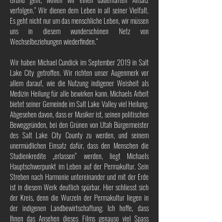
verfolgen.“ Wir dienen dem Leben in all seiner Vielfalt.
Es geht nicht nur um das menschliche Leben, wir müssen
uns in diesem wunderschönen Netz von
Wechselbeziehungen wiederfinden.“
Wir haben Michael Cundick im September 2019 in Salt
Lake City getroffen. Wir richten unser Augenmerk vor
allem darauf, wie die Nutzung indigener Weisheit als
Medizin Heilung für alle bewirken kann. Michaels Arbeit
bietet seiner Gemeinde im Salt Lake Valley viel Heilung.
Abgesehen davon, dass er Musiker ist, seinen politischen
Beweggründen, bei den Grünen von Utah Bürgermeister
des Salt Lake City County zu werden, und seinem
unermüdlichen Einsatz dafür, dass den Menschen die
Studienkredite „erlassen“ werden, liegt Michaels
Hauptschwerpunkt im Leben auf der Permakultur. Sein
Streben nach Harmonie untereinander und mit der Erde
ist in diesem Werk deutlich spürbar. Hier schliesst sich
der Kreis, denn die Wurzeln der Permakultur liegen in
der indigenen Landbewirtschaftung. Ich hoffe, dass
Ihnen das Ansehen dieses Films genauso viel Spass