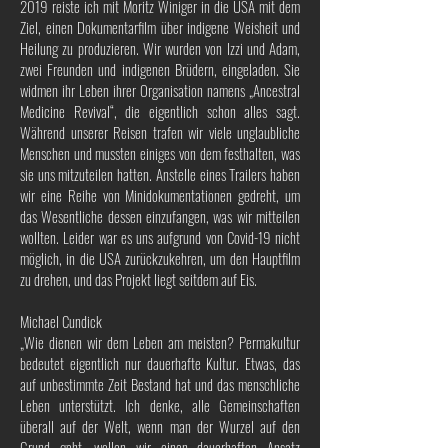
2019 reiste ich mit Moritz Winiger in die USA mit dem
Ziel, einen Dokumentarfilm über indigene Weisheit und
Heilung zu produzieren. Wir wurden von Izzi und Adam,
zwei Freunden und indigenen Brüdern, eingeladen. Sie
widmen ihr Leben ihrer Organisation namens „Ancestral
Medicine Revival“, die eigentlich schon alles sagt.
Während unserer Reisen trafen wir viele unglaubliche
Menschen und mussten einiges von dem festhalten, was
sie uns mitzuteilen hatten. Anstelle eines Trailers haben
wir eine Reihe von Minidokumentationen gedreht, um
das Wesentliche dessen einzufangen, was wir mitteilen
wollten. Leider war es uns aufgrund von Covid-19 nicht
möglich, in die USA zurückzukehren, um den Hauptfilm
zu drehen, und das Projekt liegt seitdem auf Eis.
Michael Cundick
„Wie dienen wir dem Leben am meisten? Permakultur
bedeutet eigentlich nur dauerhafte Kultur. Etwas, das
auf unbestimmte Zeit Bestand hat und das menschliche
Leben unterstützt. Ich denke, alle Gemeinschaften
überall auf der Welt, wenn man der Wurzel auf den
Grund geht, wollen wir einen dauerhaften Ansatz